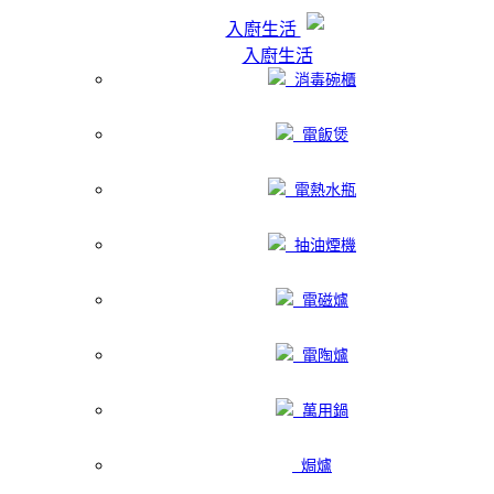
入廚生活
入廚生活
消毒碗櫃
電飯煲
電熱水瓶
抽油煙機
電磁爐
電陶爐
萬用鍋
焗爐