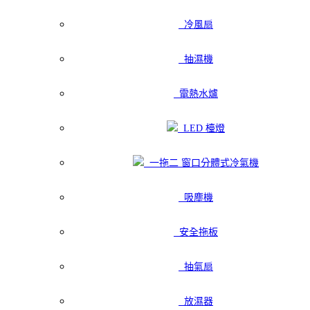
冷風扇
抽濕機
電熱水爐
LED 檯燈
一拖二 窗口分體式冷氣機
吸塵機
安全拖板
抽氣扇
放濕器