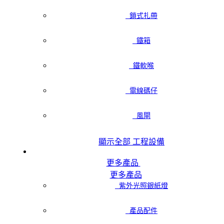
鎖式扎帶
鐵箱
鐵軟喉
電線碼仔
風閘
顯示全部 工程設備
更多產品
更多產品
紫外光照銀紙燈
產品配件