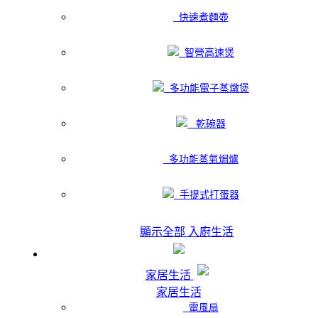
快速煮麵壺
智營高速煲
多功能電子蒸燉煲
乾碗器
多功能蒸氣焗爐
手提式打蛋器
顯示全部 入廚生活
家居生活
家居生活
電風扇