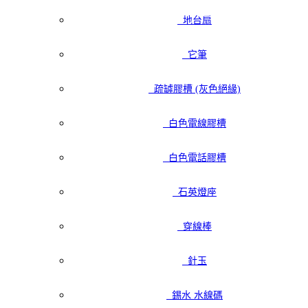
地台扇
它筆
疏罅膠槽 (灰色絕緣)
白色電線膠槽
白色電話膠槽
石英燈座
穿線棒
針玉
錫水 水線碼