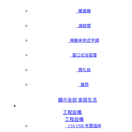
暖風機
滅蚊燈
移動座地式空調
窗口式浴室寶
霧化扇
風筒
顯示全部 家居生活
工程設備
工程設備
13A USB 充電插座