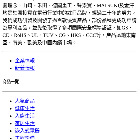
營理念，山崎、禾田、德國重工、聲樂寶、MATSUKI及金澤
均是集團投資在電器行業中的註冊品牌，經過二十年的努力，
我們成功研製及開發了過百款優質產品，部份品種更成功申請
為專利產品，並先後取得了多項國際安全標準認証，如GS、
CE、RoHS、UL、TUV、CG、HKS、CCC等，產品遠銷東南
亞、南美、歐美及中國內銷市場。
企業情報
新着情報
商品一覽
人氣商品
健康生活
入廚生活
家居生活
嵌入式電器
工程設備