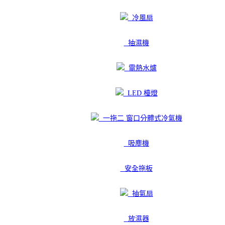
冷風扇
抽濕機
電熱水爐
LED 檯燈
一拖二 窗口分體式冷氣機
吸塵機
安全拖板
抽氣扇
放濕器