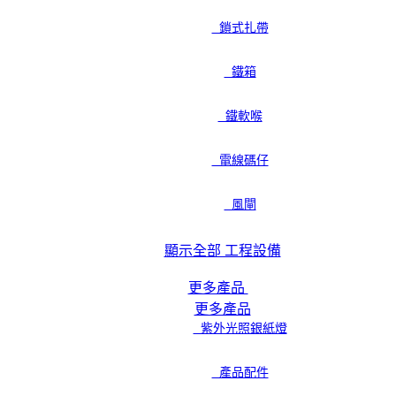
鎖式扎帶
鐵箱
鐵軟喉
電線碼仔
風閘
顯示全部 工程設備
更多產品
更多產品
紫外光照銀紙燈
產品配件