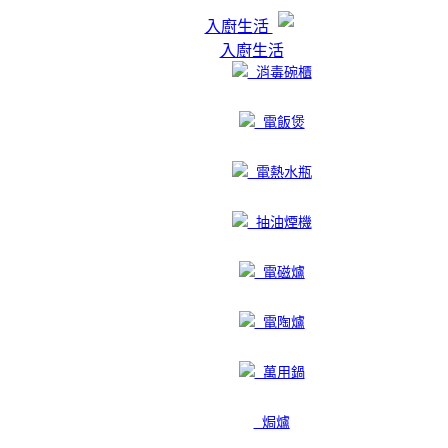
入廚生活
入廚生活
消毒碗櫃
電飯煲
電熱水瓶
抽油煙機
電磁爐
電陶爐
萬用鍋
焗爐