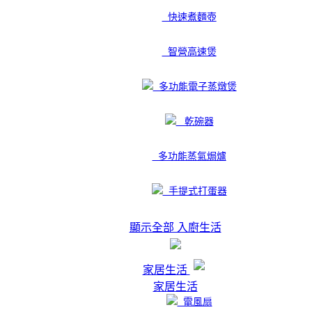
快速煮麵壺
智營高速煲
多功能電子蒸燉煲
乾碗器
多功能蒸氣焗爐
手提式打蛋器
顯示全部 入廚生活
家居生活
家居生活
電風扇