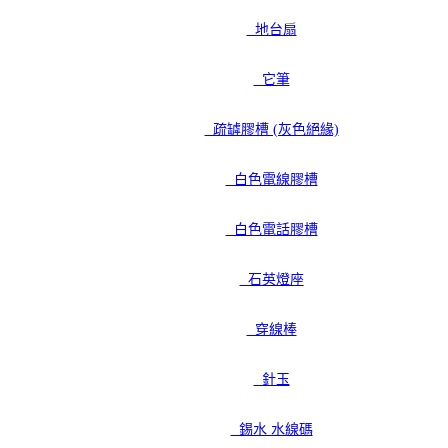
地台扇
它筆
疏罅膠槽 (灰色絕緣)
白色電線膠槽
白色電話膠槽
石英燈座
穿線棒
針玉
錫水 水線碼