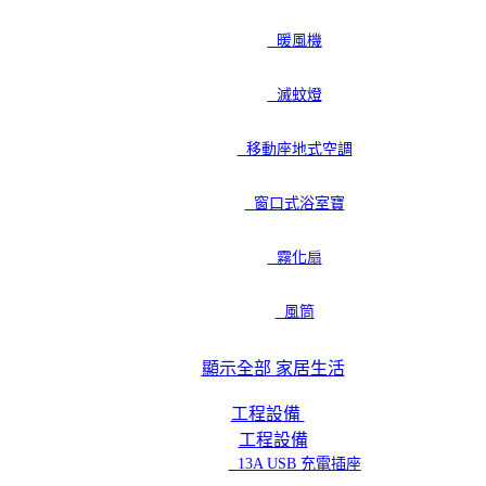
暖風機
滅蚊燈
移動座地式空調
窗口式浴室寶
霧化扇
風筒
顯示全部 家居生活
工程設備
工程設備
13A USB 充電插座