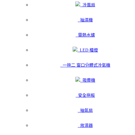
冷風扇
抽濕機
電熱水爐
LED 檯燈
一拖二 窗口分體式冷氣機
吸塵機
安全拖板
抽氣扇
放濕器