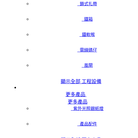
鎖式扎帶
鐵箱
鐵軟喉
電線碼仔
風閘
顯示全部 工程設備
更多產品
更多產品
紫外光照銀紙燈
產品配件