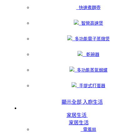
快速煮麵壺
智營高速煲
多功能電子蒸燉煲
乾碗器
多功能蒸氣焗爐
手提式打蛋器
顯示全部 入廚生活
家居生活
家居生活
電風扇