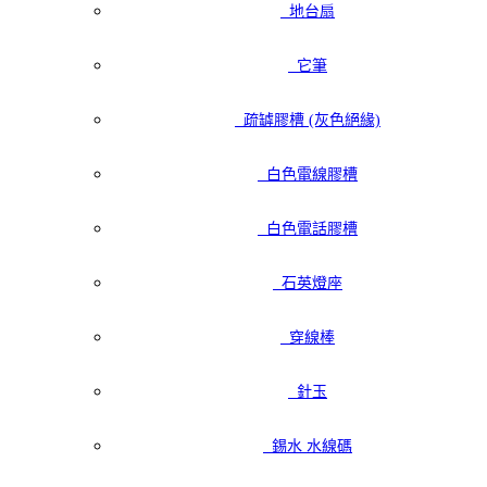
地台扇
它筆
疏罅膠槽 (灰色絕緣)
白色電線膠槽
白色電話膠槽
石英燈座
穿線棒
針玉
錫水 水線碼