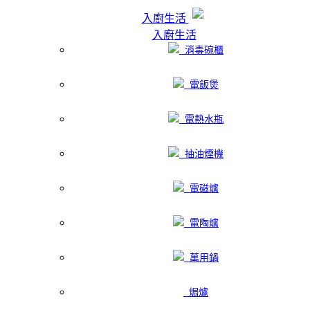
入廚生活
入廚生活
消毒碗櫃
電飯煲
電熱水瓶
抽油煙機
電磁爐
電陶爐
萬用鍋
焗爐