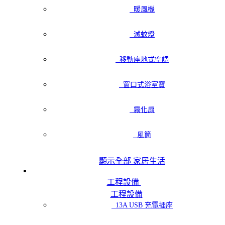
暖風機
滅蚊燈
移動座地式空調
窗口式浴室寶
霧化扇
風筒
顯示全部 家居生活
工程設備
工程設備
13A USB 充電插座