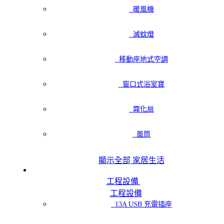
暖風機
滅蚊燈
移動座地式空調
窗口式浴室寶
霧化扇
風筒
顯示全部 家居生活
工程設備
工程設備
13A USB 充電插座