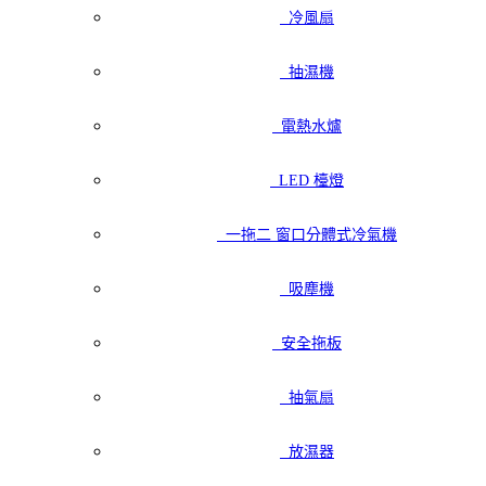
冷風扇
抽濕機
電熱水爐
LED 檯燈
一拖二 窗口分體式冷氣機
吸塵機
安全拖板
抽氣扇
放濕器