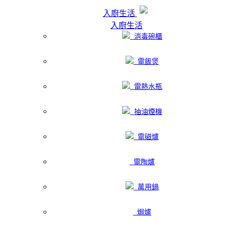
入廚生活
入廚生活
消毒碗櫃
電飯煲
電熱水瓶
抽油煙機
電磁爐
電陶爐
萬用鍋
焗爐