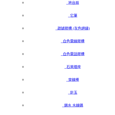
地台扇
它筆
疏罅膠槽 (灰色絕緣)
白色電線膠槽
白色電話膠槽
石英燈座
穿線棒
針玉
錫水 水線碼