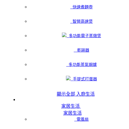
快速煮麵壺
智營高速煲
多功能電子蒸燉煲
乾碗器
多功能蒸氣焗爐
手提式打蛋器
顯示全部 入廚生活
家居生活
家居生活
電風扇