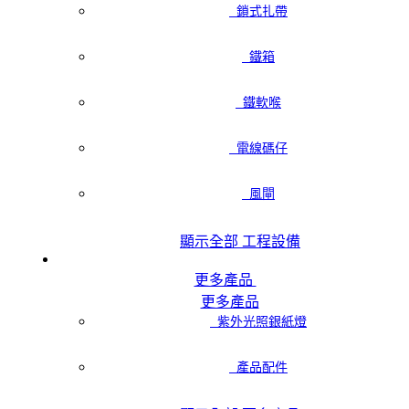
鎖式扎帶
鐵箱
鐵軟喉
電線碼仔
風閘
顯示全部 工程設備
更多產品
更多產品
紫外光照銀紙燈
產品配件