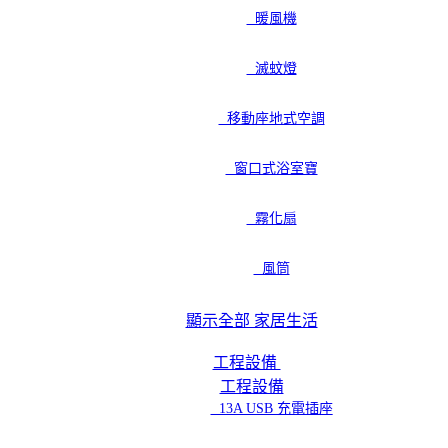
暖風機
滅蚊燈
移動座地式空調
窗口式浴室寶
霧化扇
風筒
顯示全部 家居生活
工程設備
工程設備
13A USB 充電插座