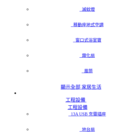
滅蚊燈
移動座地式空調
窗口式浴室寶
霧化扇
風筒
顯示全部 家居生活
工程設備
工程設備
13A USB 充電插座
地台扇