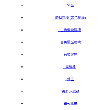
它筆
疏罅膠槽 (灰色絕緣)
白色電線膠槽
白色電話膠槽
石英燈座
穿線棒
針玉
錫水 水線碼
鎖式扎帶