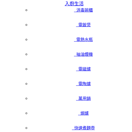
入廚生活
消毒碗櫃
電飯煲
電熱水瓶
抽油煙機
電磁爐
電陶爐
萬用鍋
焗爐
快速煮麵壺