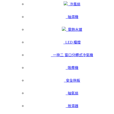
冷風扇
抽濕機
電熱水爐
LED 檯燈
一拖二 窗口分體式冷氣機
吸塵機
安全拖板
抽氣扇
放濕器