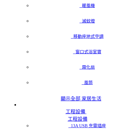
暖風機
滅蚊燈
移動座地式空調
窗口式浴室寶
霧化扇
風筒
顯示全部 家居生活
工程設備
工程設備
13A USB 充電插座