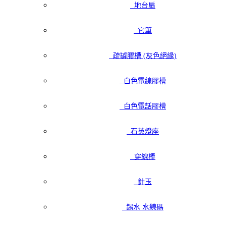
地台扇
它筆
疏罅膠槽 (灰色絕緣)
白色電線膠槽
白色電話膠槽
石英燈座
穿線棒
針玉
錫水 水線碼