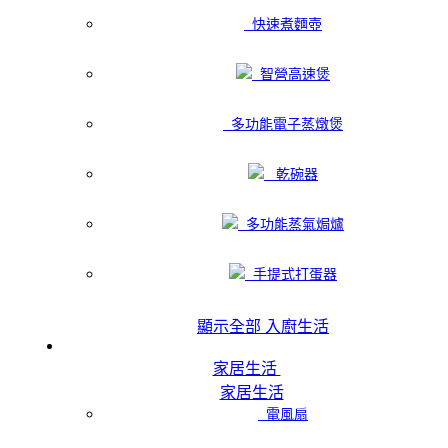
快速煮麵壺
智營高速煲
多功能電子蒸燉煲
乾碗器
多功能蒸氣焗爐
手提式打蛋器
顯示全部 入廚生活
家居生活
家居生活
電風扇