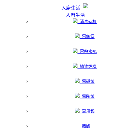
入廚生活
入廚生活
消毒碗櫃
電飯煲
電熱水瓶
抽油煙機
電磁爐
電陶爐
萬用鍋
焗爐