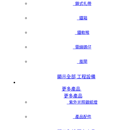
鎖式扎帶
鐵箱
鐵軟喉
電線碼仔
風閘
顯示全部 工程設備
更多產品
更多產品
紫外光照銀紙燈
產品配件