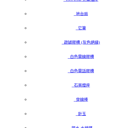
地台扇
它筆
疏罅膠槽 (灰色絕緣)
白色電線膠槽
白色電話膠槽
石英燈座
穿線棒
針玉