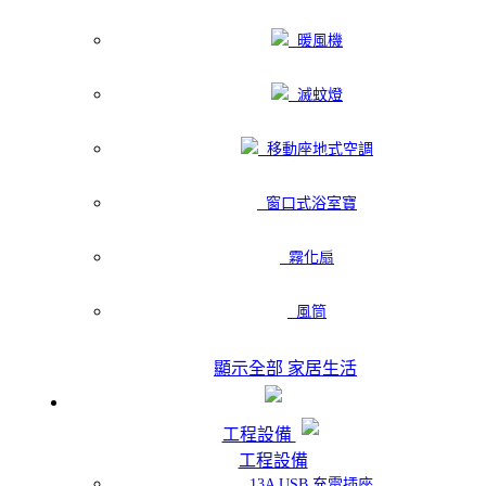
暖風機
滅蚊燈
移動座地式空調
窗口式浴室寶
霧化扇
風筒
顯示全部 家居生活
工程設備
工程設備
13A USB 充電插座