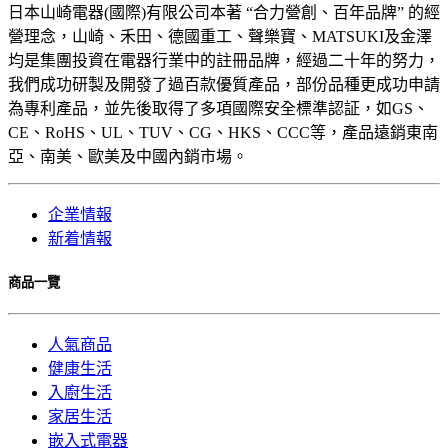
日本山崎電器(國際)有限公司本著 “合力營創、百年品牌” 的經
營理念，山崎、禾田、德國重工、聲樂寶、MATSUKI及金澤
均是集團投資在電器行業中的註冊品牌，經過二十年的努力，
我們成功研製及開發了過百款優質產品，部份品種更成功申請
為專利產品，並先後取得了多項國際安全標準認証，如GS、
CE、RoHS、UL、TUV、CG、HKS、CCC等，產品遠銷東南
亞、南美、歐美及中國內銷市場。
企業情報
新着情報
商品一覽
人氣商品
健康生活
入廚生活
家居生活
嵌入式電器