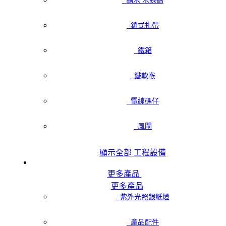
錫水 水線碼
鎖式扎帶
鐵箱
鐵軟喉
電線碼仔
風閘
顯示全部 工程設備
更多產品
更多產品
紫外光照銀紙燈
產品配件