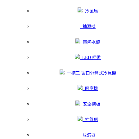
冷風扇
抽濕機
電熱水爐
LED 檯燈
一拖二 窗口分體式冷氣機
吸塵機
安全拖板
抽氣扇
放濕器