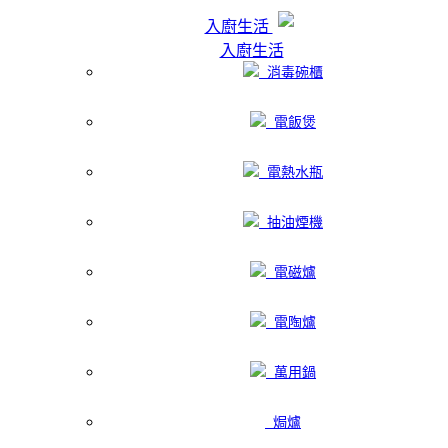
入廚生活
入廚生活
消毒碗櫃
電飯煲
電熱水瓶
抽油煙機
電磁爐
電陶爐
萬用鍋
焗爐