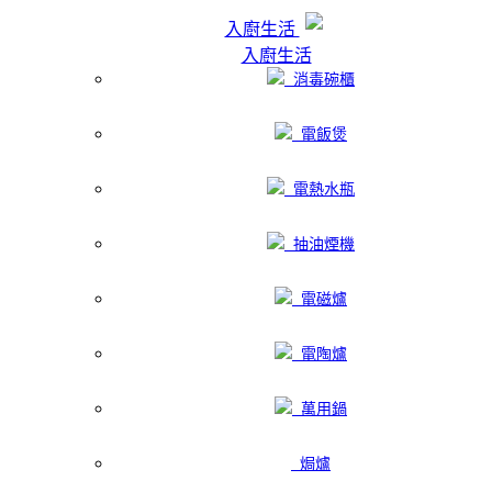
入廚生活
入廚生活
消毒碗櫃
電飯煲
電熱水瓶
抽油煙機
電磁爐
電陶爐
萬用鍋
焗爐