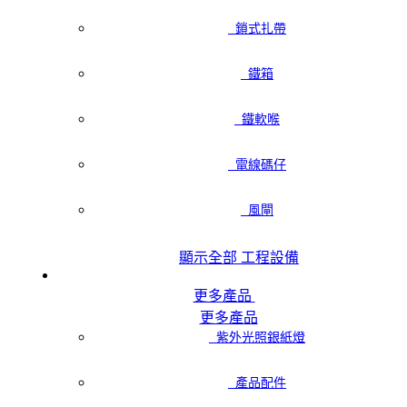
鎖式扎帶
鐵箱
鐵軟喉
電線碼仔
風閘
顯示全部 工程設備
更多產品
更多產品
紫外光照銀紙燈
產品配件