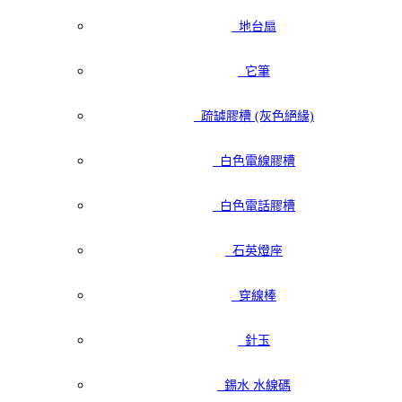
地台扇
它筆
疏罅膠槽 (灰色絕緣)
白色電線膠槽
白色電話膠槽
石英燈座
穿線棒
針玉
錫水 水線碼