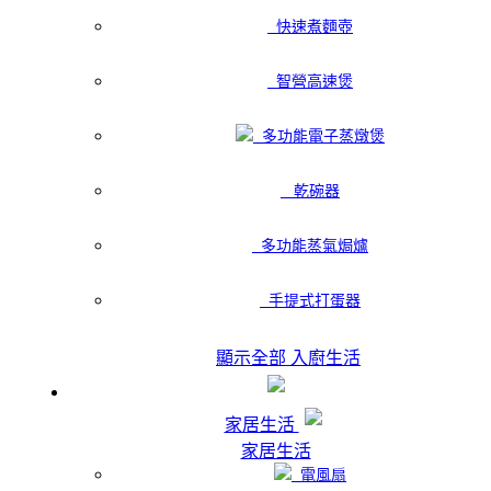
快速煮麵壺
智營高速煲
多功能電子蒸燉煲
乾碗器
多功能蒸氣焗爐
手提式打蛋器
顯示全部 入廚生活
家居生活
家居生活
電風扇