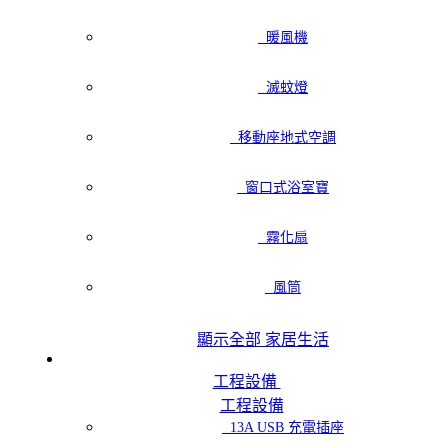
暖風機
滅蚊燈
移動座地式空調
窗口式浴室寶
霧化扇
風筒
顯示全部 家居生活
工程設備
工程設備
13A USB 充電插座