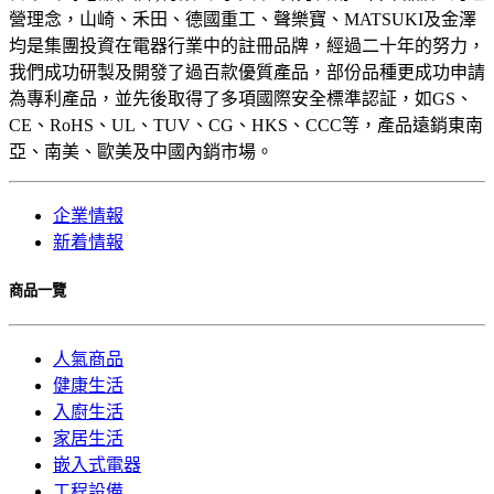
營理念，山崎、禾田、德國重工、聲樂寶、MATSUKI及金澤
均是集團投資在電器行業中的註冊品牌，經過二十年的努力，
我們成功研製及開發了過百款優質產品，部份品種更成功申請
為專利產品，並先後取得了多項國際安全標準認証，如GS、
CE、RoHS、UL、TUV、CG、HKS、CCC等，產品遠銷東南
亞、南美、歐美及中國內銷市場。
企業情報
新着情報
商品一覽
人氣商品
健康生活
入廚生活
家居生活
嵌入式電器
工程設備