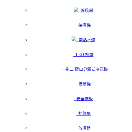
冷風扇
抽濕機
電熱水爐
LED 檯燈
一拖二 窗口分體式冷氣機
吸塵機
安全拖板
抽氣扇
放濕器