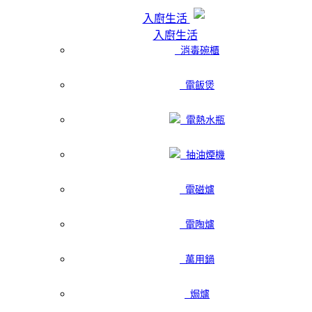
入廚生活
入廚生活
消毒碗櫃
電飯煲
電熱水瓶
抽油煙機
電磁爐
電陶爐
萬用鍋
焗爐