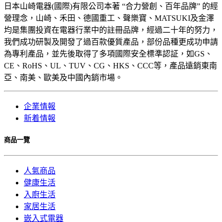
日本山崎電器(國際)有限公司本著 “合力營創、百年品牌” 的經
營理念，山崎、禾田、德國重工、聲樂寶、MATSUKI及金澤
均是集團投資在電器行業中的註冊品牌，經過二十年的努力，
我們成功研製及開發了過百款優質產品，部份品種更成功申請
為專利產品，並先後取得了多項國際安全標準認証，如GS、
CE、RoHS、UL、TUV、CG、HKS、CCC等，產品遠銷東南
亞、南美、歐美及中國內銷市場。
企業情報
新着情報
商品一覽
人氣商品
健康生活
入廚生活
家居生活
嵌入式電器