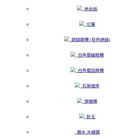
地台扇
它筆
疏罅膠槽 (灰色絕緣)
白色電線膠槽
白色電話膠槽
石英燈座
穿線棒
針玉
錫水 水線碼