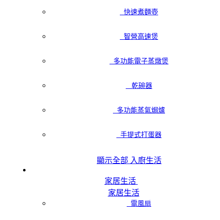
快速煮麵壺
智營高速煲
多功能電子蒸燉煲
乾碗器
多功能蒸氣焗爐
手提式打蛋器
顯示全部 入廚生活
家居生活
家居生活
電風扇