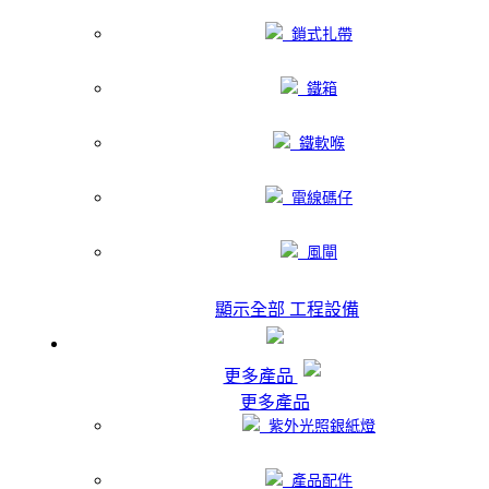
鎖式扎帶
鐵箱
鐵軟喉
電線碼仔
風閘
顯示全部 工程設備
更多產品
更多產品
紫外光照銀紙燈
產品配件