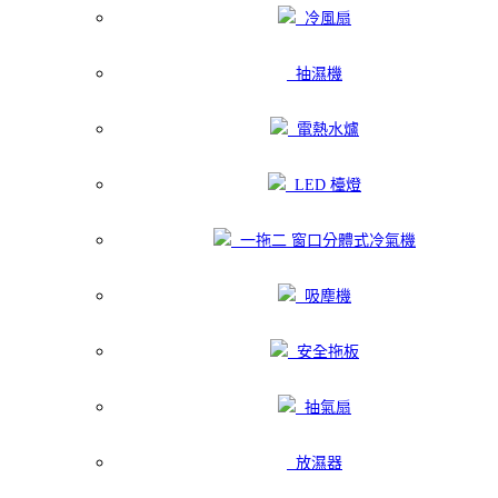
冷風扇
抽濕機
電熱水爐
LED 檯燈
一拖二 窗口分體式冷氣機
吸塵機
安全拖板
抽氣扇
放濕器