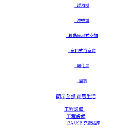
暖風機
滅蚊燈
移動座地式空調
窗口式浴室寶
霧化扇
風筒
顯示全部 家居生活
工程設備
工程設備
13A USB 充電插座