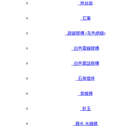
地台扇
它筆
疏罅膠槽 (灰色絕緣)
白色電線膠槽
白色電話膠槽
石英燈座
穿線棒
針玉
錫水 水線碼