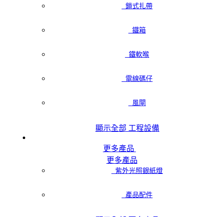
鎖式扎帶
鐵箱
鐵軟喉
電線碼仔
風閘
顯示全部 工程設備
更多產品
更多產品
紫外光照銀紙燈
產品配件