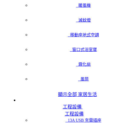
暖風機
滅蚊燈
移動座地式空調
窗口式浴室寶
霧化扇
風筒
顯示全部 家居生活
工程設備
工程設備
13A USB 充電插座