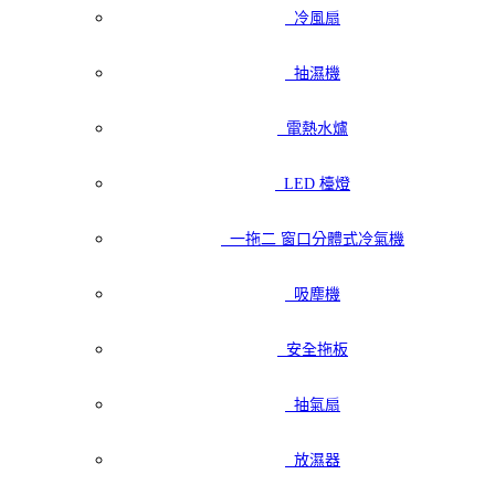
冷風扇
抽濕機
電熱水爐
LED 檯燈
一拖二 窗口分體式冷氣機
吸塵機
安全拖板
抽氣扇
放濕器