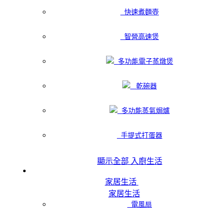
快速煮麵壺
智營高速煲
多功能電子蒸燉煲
乾碗器
多功能蒸氣焗爐
手提式打蛋器
顯示全部 入廚生活
家居生活
家居生活
電風扇