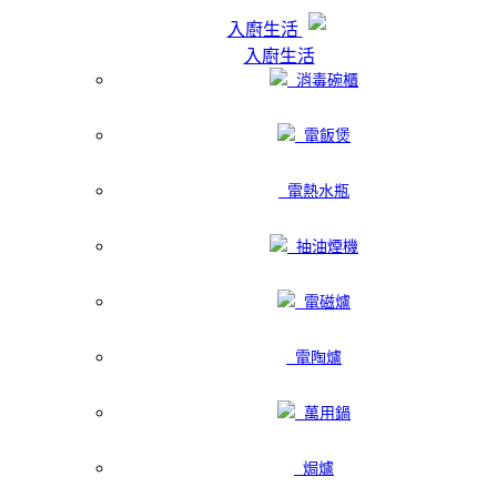
入廚生活
入廚生活
消毒碗櫃
電飯煲
電熱水瓶
抽油煙機
電磁爐
電陶爐
萬用鍋
焗爐