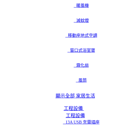
暖風機
滅蚊燈
移動座地式空調
窗口式浴室寶
霧化扇
風筒
顯示全部 家居生活
工程設備
工程設備
13A USB 充電插座