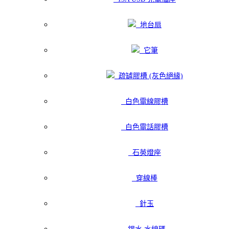
地台扇
它筆
疏罅膠槽 (灰色絕緣)
白色電線膠槽
白色電話膠槽
石英燈座
穿線棒
針玉