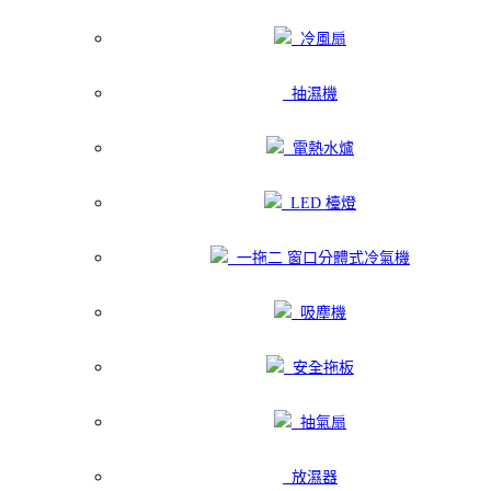
冷風扇
抽濕機
電熱水爐
LED 檯燈
一拖二 窗口分體式冷氣機
吸塵機
安全拖板
抽氣扇
放濕器