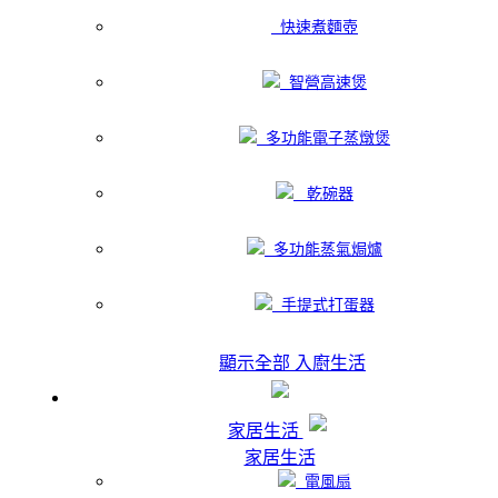
快速煮麵壺
智營高速煲
多功能電子蒸燉煲
乾碗器
多功能蒸氣焗爐
手提式打蛋器
顯示全部 入廚生活
家居生活
家居生活
電風扇