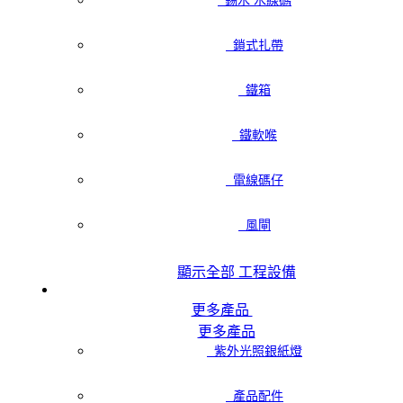
錫水 水線碼
鎖式扎帶
鐵箱
鐵軟喉
電線碼仔
風閘
顯示全部 工程設備
更多產品
更多產品
紫外光照銀紙燈
產品配件