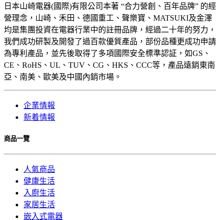
日本山崎電器(國際)有限公司本著 “合力營創、百年品牌” 的經
營理念，山崎、禾田、德國重工、聲樂寶、MATSUKI及金澤
均是集團投資在電器行業中的註冊品牌，經過二十年的努力，
我們成功研製及開發了過百款優質產品，部份品種更成功申請
為專利產品，並先後取得了多項國際安全標準認証，如GS、
CE、RoHS、UL、TUV、CG、HKS、CCC等，產品遠銷東南
亞、南美、歐美及中國內銷市場。
企業情報
新着情報
商品一覽
人氣商品
健康生活
入廚生活
家居生活
嵌入式電器