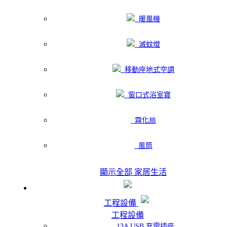
暖風機
滅蚊燈
移動座地式空調
窗口式浴室寶
霧化扇
風筒
顯示全部 家居生活
工程設備
工程設備
13A USB 充電插座