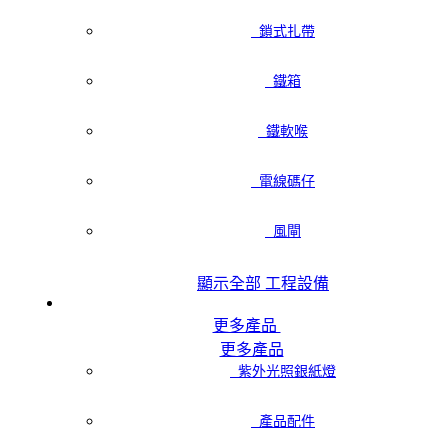
鎖式扎帶
鐵箱
鐵軟喉
電線碼仔
風閘
顯示全部 工程設備
更多產品
更多產品
紫外光照銀紙燈
產品配件