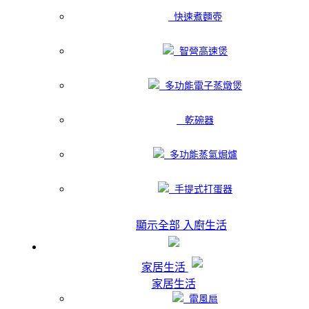
快速煮麵壺
智營高速煲
多功能電子蒸燉煲
乾碗器
多功能蒸氣焗爐
手提式打蛋器
顯示全部 入廚生活
家居生活
家居生活
電風扇