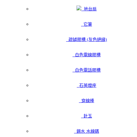
地台扇
它筆
疏罅膠槽 (灰色絕緣)
白色電線膠槽
白色電話膠槽
石英燈座
穿線棒
針玉
錫水 水線碼