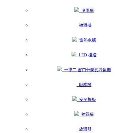
冷風扇
抽濕機
電熱水爐
LED 檯燈
一拖二 窗口分體式冷氣機
吸塵機
安全拖板
抽氣扇
放濕器