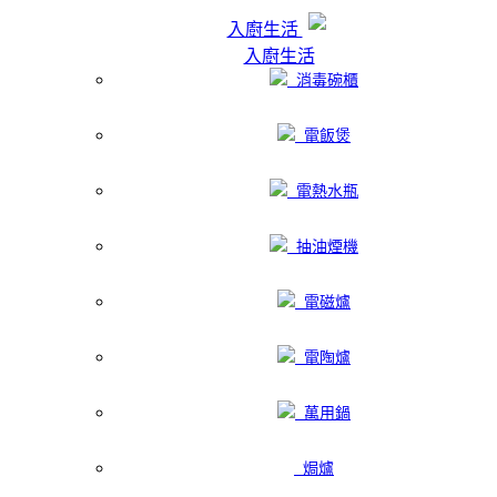
入廚生活
入廚生活
消毒碗櫃
電飯煲
電熱水瓶
抽油煙機
電磁爐
電陶爐
萬用鍋
焗爐