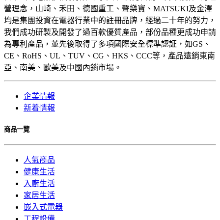
營理念，山崎、禾田、德國重工、聲樂寶、MATSUKI及金澤
均是集團投資在電器行業中的註冊品牌，經過二十年的努力，
我們成功研製及開發了過百款優質產品，部份品種更成功申請
為專利產品，並先後取得了多項國際安全標準認証，如GS、
CE、RoHS、UL、TUV、CG、HKS、CCC等，產品遠銷東南
亞、南美、歐美及中國內銷市場。
企業情報
新着情報
商品一覽
人氣商品
健康生活
入廚生活
家居生活
嵌入式電器
工程設備