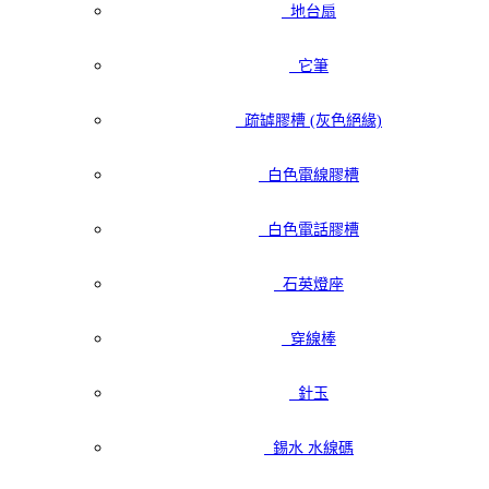
地台扇
它筆
疏罅膠槽 (灰色絕緣)
白色電線膠槽
白色電話膠槽
石英燈座
穿線棒
針玉
錫水 水線碼