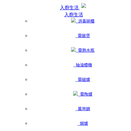
入廚生活
入廚生活
消毒碗櫃
電飯煲
電熱水瓶
抽油煙機
電磁爐
電陶爐
萬用鍋
焗爐