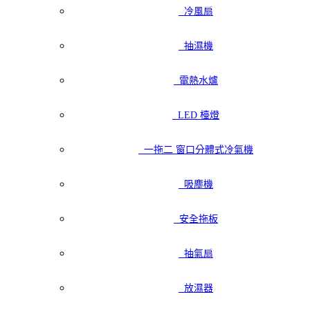
冷風扇
抽濕機
電熱水爐
LED 檯燈
一拖二 窗口分體式冷氣機
吸塵機
安全拖板
抽氣扇
放濕器