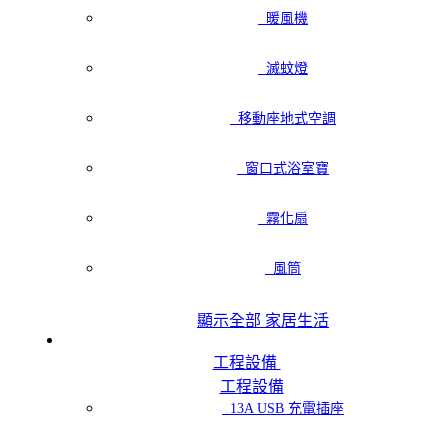
暖風機
滅蚊燈
移動座地式空調
窗口式浴室寶
霧化扇
風筒
顯示全部 家居生活
工程設備
工程設備
13A USB 充電插座