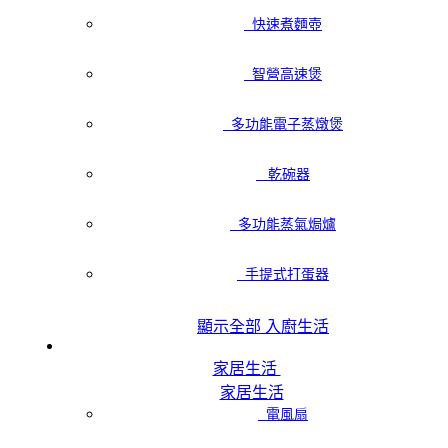
快速煮麵壺
智營高速煲
多功能電子蒸燉煲
乾碗器
多功能蒸氣焗爐
手提式打蛋器
顯示全部 入廚生活
家居生活
家居生活
電風扇