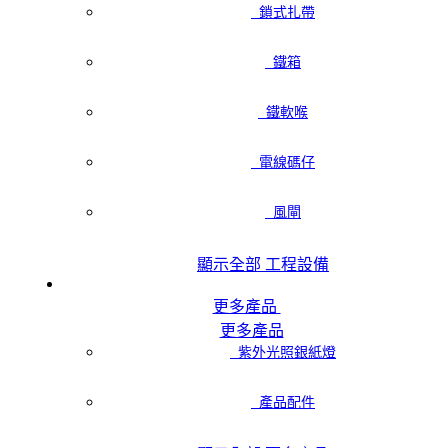
鎖式扎帶
鐵箱
鐵軟喉
電線碼仔
風閘
顯示全部 工程設備
更多產品
更多產品
紫外光照銀紙燈
產品配件