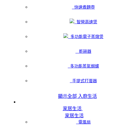
快速煮麵壺
智營高速煲
多功能電子蒸燉煲
乾碗器
多功能蒸氣焗爐
手提式打蛋器
顯示全部 入廚生活
家居生活
家居生活
電風扇