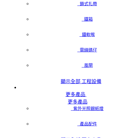
鎖式扎帶
鐵箱
鐵軟喉
電線碼仔
風閘
顯示全部 工程設備
更多產品
更多產品
紫外光照銀紙燈
產品配件