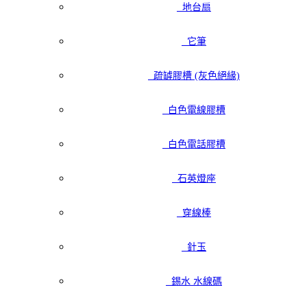
地台扇
它筆
疏罅膠槽 (灰色絕緣)
白色電線膠槽
白色電話膠槽
石英燈座
穿線棒
針玉
錫水 水線碼