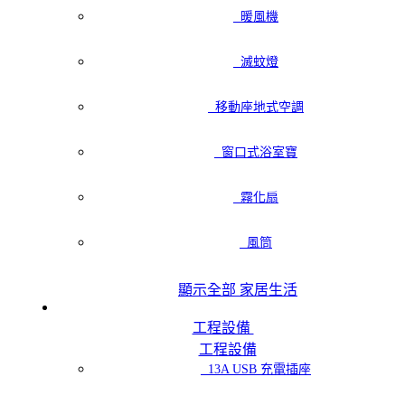
暖風機
滅蚊燈
移動座地式空調
窗口式浴室寶
霧化扇
風筒
顯示全部 家居生活
工程設備
工程設備
13A USB 充電插座