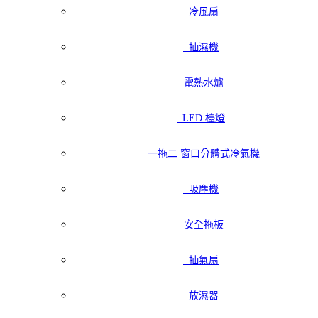
冷風扇
抽濕機
電熱水爐
LED 檯燈
一拖二 窗口分體式冷氣機
吸塵機
安全拖板
抽氣扇
放濕器