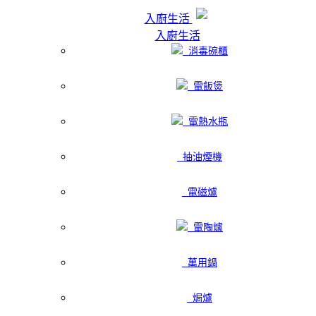
入廚生活
入廚生活
消毒碗櫃
電飯煲
電熱水瓶
抽油煙機
電磁爐
電陶爐
萬用鍋
焗爐