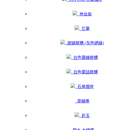
地台扇
它筆
疏罅膠槽 (灰色絕緣)
白色電線膠槽
白色電話膠槽
石英燈座
穿線棒
針玉