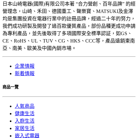
日本山崎電器(國際)有限公司本著 “合力營創、百年品牌” 的經
營理念，山崎、禾田、德國重工、聲樂寶、MATSUKI及金澤
均是集團投資在電器行業中的註冊品牌，經過二十年的努力，
我們成功研製及開發了過百款優質產品，部份品種更成功申請
為專利產品，並先後取得了多項國際安全標準認証，如GS、
CE、RoHS、UL、TUV、CG、HKS、CCC等，產品遠銷東南
亞、南美、歐美及中國內銷市場。
企業情報
新着情報
商品一覽
人氣商品
健康生活
入廚生活
家居生活
嵌入式電器