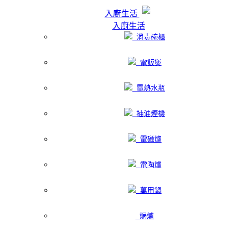
入廚生活
入廚生活
消毒碗櫃
電飯煲
電熱水瓶
抽油煙機
電磁爐
電陶爐
萬用鍋
焗爐