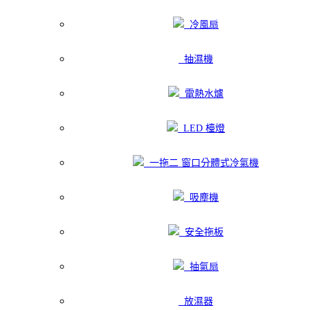
冷風扇
抽濕機
電熱水爐
LED 檯燈
一拖二 窗口分體式冷氣機
吸塵機
安全拖板
抽氣扇
放濕器