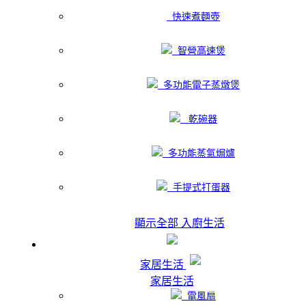
快速煮麵壺
智營高速煲
多功能電子蒸燉煲
乾碗器
多功能蒸氣焗爐
手提式打蛋器
顯示全部 入廚生活
家居生活
家居生活
電風扇