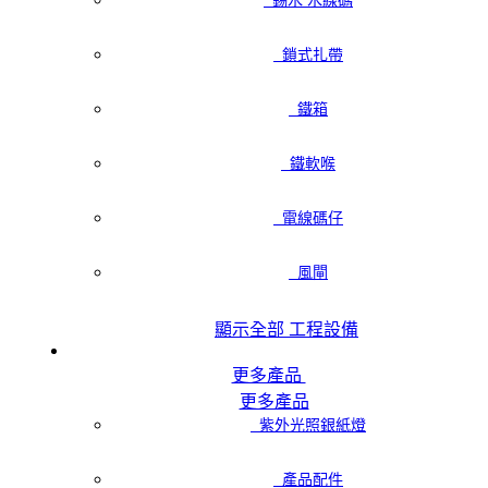
錫水 水線碼
鎖式扎帶
鐵箱
鐵軟喉
電線碼仔
風閘
顯示全部 工程設備
更多產品
更多產品
紫外光照銀紙燈
產品配件