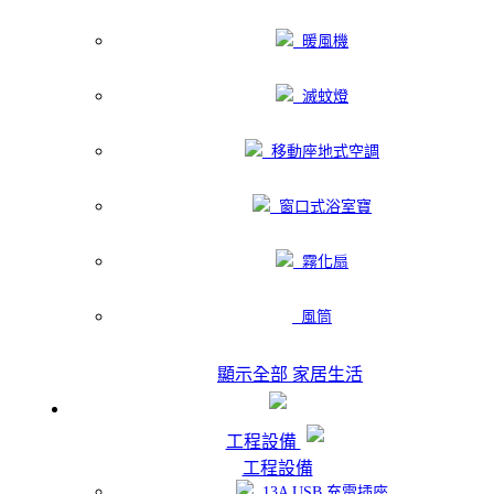
暖風機
滅蚊燈
移動座地式空調
窗口式浴室寶
霧化扇
風筒
顯示全部 家居生活
工程設備
工程設備
13A USB 充電插座