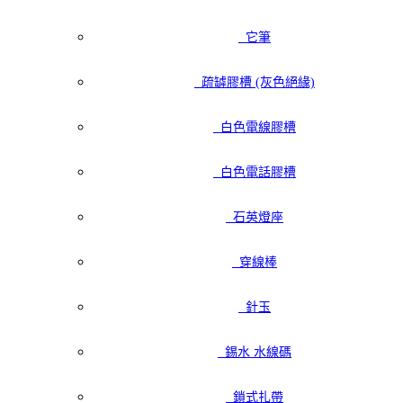
它筆
疏罅膠槽 (灰色絕緣)
白色電線膠槽
白色電話膠槽
石英燈座
穿線棒
針玉
錫水 水線碼
鎖式扎帶