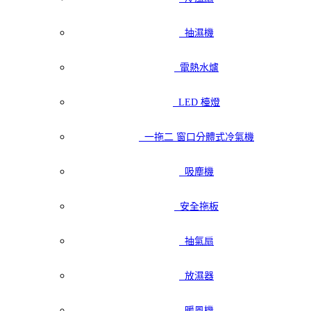
抽濕機
電熱水爐
LED 檯燈
一拖二 窗口分體式冷氣機
吸塵機
安全拖板
抽氣扇
放濕器
暖風機