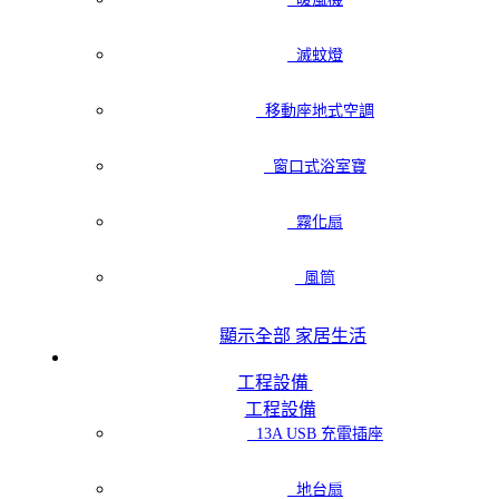
滅蚊燈
移動座地式空調
窗口式浴室寶
霧化扇
風筒
顯示全部 家居生活
工程設備
工程設備
13A USB 充電插座
地台扇