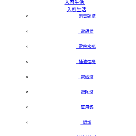
入廚生活
入廚生活
消毒碗櫃
電飯煲
電熱水瓶
抽油煙機
電磁爐
電陶爐
萬用鍋
焗爐