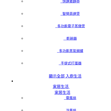
快速煮麵壺
智營高速煲
多功能電子蒸燉煲
乾碗器
多功能蒸氣焗爐
手提式打蛋器
顯示全部 入廚生活
家居生活
家居生活
電風扇
冷風扇