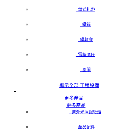
鎖式扎帶
鐵箱
鐵軟喉
電線碼仔
風閘
顯示全部 工程設備
更多產品
更多產品
紫外光照銀紙燈
產品配件