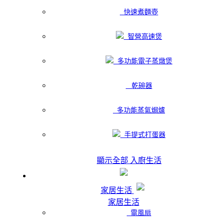
快速煮麵壺
智營高速煲
多功能電子蒸燉煲
乾碗器
多功能蒸氣焗爐
手提式打蛋器
顯示全部 入廚生活
家居生活
家居生活
電風扇