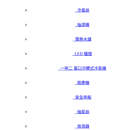
冷風扇
抽濕機
電熱水爐
LED 檯燈
一拖二 窗口分體式冷氣機
吸塵機
安全拖板
抽氣扇
放濕器