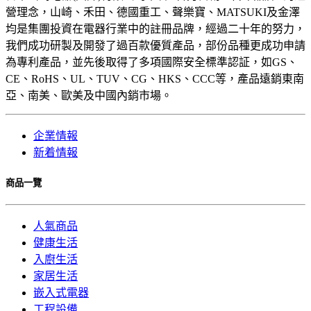
營理念，山崎、禾田、德國重工、聲樂寶、MATSUKI及金澤
均是集團投資在電器行業中的註冊品牌，經過二十年的努力，
我們成功研製及開發了過百款優質產品，部份品種更成功申請
為專利產品，並先後取得了多項國際安全標準認証，如GS、
CE、RoHS、UL、TUV、CG、HKS、CCC等，產品遠銷東南
亞、南美、歐美及中國內銷市場。
企業情報
新着情報
商品一覽
人氣商品
健康生活
入廚生活
家居生活
嵌入式電器
工程設備