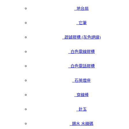
地台扇
它筆
疏罅膠槽 (灰色絕緣)
白色電線膠槽
白色電話膠槽
石英燈座
穿線棒
針玉
錫水 水線碼