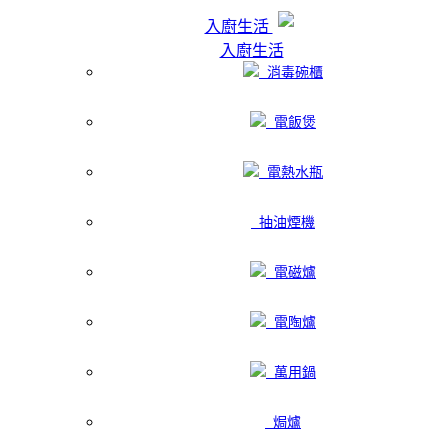
入廚生活
入廚生活
消毒碗櫃
電飯煲
電熱水瓶
抽油煙機
電磁爐
電陶爐
萬用鍋
焗爐