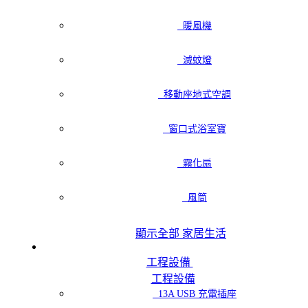
暖風機
滅蚊燈
移動座地式空調
窗口式浴室寶
霧化扇
風筒
顯示全部 家居生活
工程設備
工程設備
13A USB 充電插座