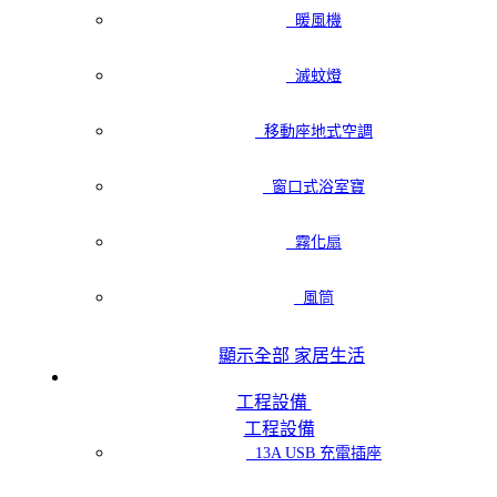
暖風機
滅蚊燈
移動座地式空調
窗口式浴室寶
霧化扇
風筒
顯示全部 家居生活
工程設備
工程設備
13A USB 充電插座