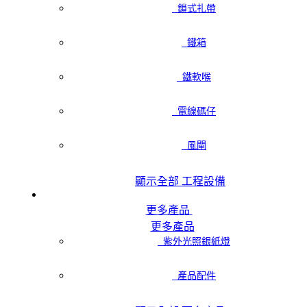
鎖式扎帶
鐵箱
鐵軟喉
電線碼仔
風閘
顯示全部 工程設備
更多產品
更多產品
紫外光照銀紙燈
產品配件