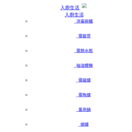
入廚生活
入廚生活
消毒碗櫃
電飯煲
電熱水瓶
抽油煙機
電磁爐
電陶爐
萬用鍋
焗爐