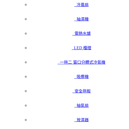
冷風扇
抽濕機
電熱水爐
LED 檯燈
一拖二 窗口分體式冷氣機
吸塵機
安全拖板
抽氣扇
放濕器