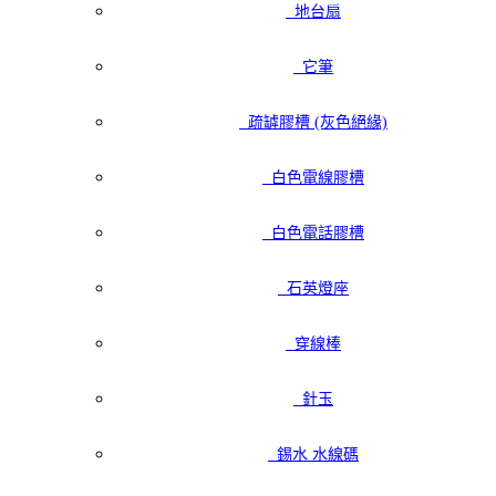
地台扇
它筆
疏罅膠槽 (灰色絕緣)
白色電線膠槽
白色電話膠槽
石英燈座
穿線棒
針玉
錫水 水線碼