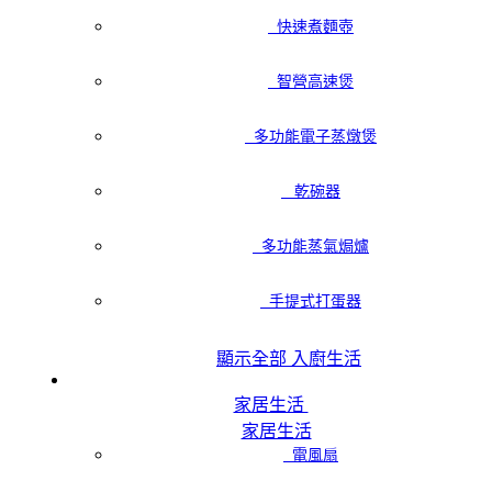
快速煮麵壺
智營高速煲
多功能電子蒸燉煲
乾碗器
多功能蒸氣焗爐
手提式打蛋器
顯示全部 入廚生活
家居生活
家居生活
電風扇