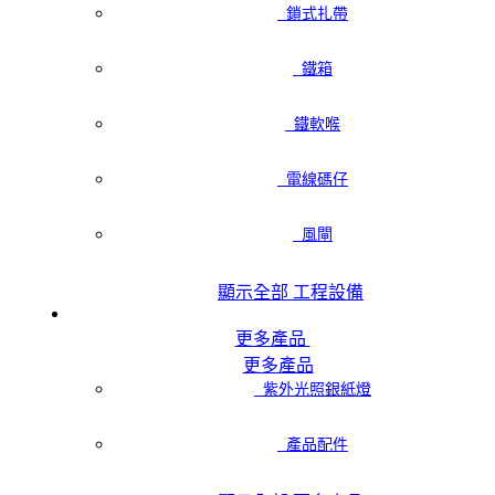
鎖式扎帶
鐵箱
鐵軟喉
電線碼仔
風閘
顯示全部 工程設備
更多產品
更多產品
紫外光照銀紙燈
產品配件