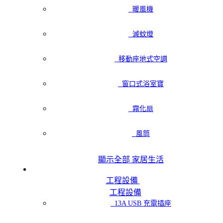
暖風機
滅蚊燈
移動座地式空調
窗口式浴室寶
霧化扇
風筒
顯示全部 家居生活
工程設備
工程設備
13A USB 充電插座