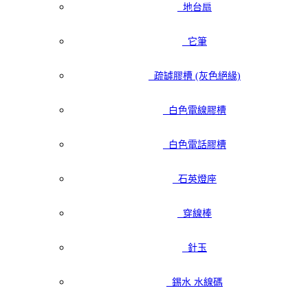
地台扇
它筆
疏罅膠槽 (灰色絕緣)
白色電線膠槽
白色電話膠槽
石英燈座
穿線棒
針玉
錫水 水線碼