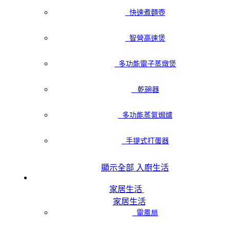
快速煮麵壺
智營高速煲
多功能電子蒸燉煲
乾碗器
多功能蒸氣焗爐
手提式打蛋器
顯示全部 入廚生活
家居生活
家居生活
電風扇