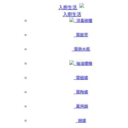
入廚生活
入廚生活
消毒碗櫃
電飯煲
電熱水瓶
抽油煙機
電磁爐
電陶爐
萬用鍋
焗爐