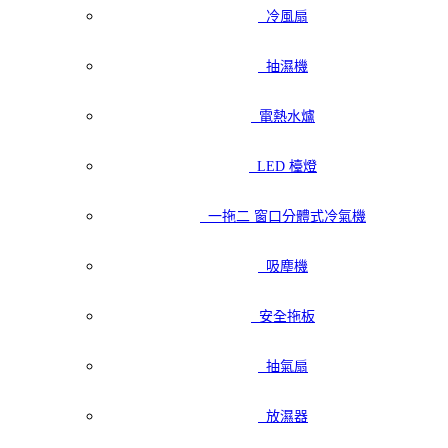
冷風扇
抽濕機
電熱水爐
LED 檯燈
一拖二 窗口分體式冷氣機
吸塵機
安全拖板
抽氣扇
放濕器