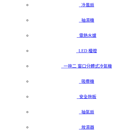
冷風扇
抽濕機
電熱水爐
LED 檯燈
一拖二 窗口分體式冷氣機
吸塵機
安全拖板
抽氣扇
放濕器