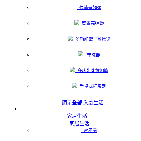
快速煮麵壺
智營高速煲
多功能電子蒸燉煲
乾碗器
多功能蒸氣焗爐
手提式打蛋器
顯示全部 入廚生活
家居生活
家居生活
電風扇