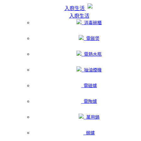
入廚生活
入廚生活
消毒碗櫃
電飯煲
電熱水瓶
抽油煙機
電磁爐
電陶爐
萬用鍋
焗爐