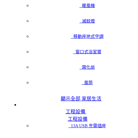
暖風機
滅蚊燈
移動座地式空調
窗口式浴室寶
霧化扇
風筒
顯示全部 家居生活
工程設備
工程設備
13A USB 充電插座