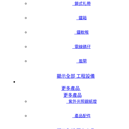
鎖式扎帶
鐵箱
鐵軟喉
電線碼仔
風閘
顯示全部 工程設備
更多產品
更多產品
紫外光照銀紙燈
產品配件