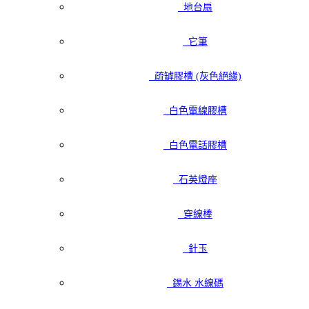
地台扇
它筆
疏罅膠槽 (灰色絕緣)
白色電線膠槽
白色電話膠槽
石英燈座
穿線棒
針玉
錫水 水線碼