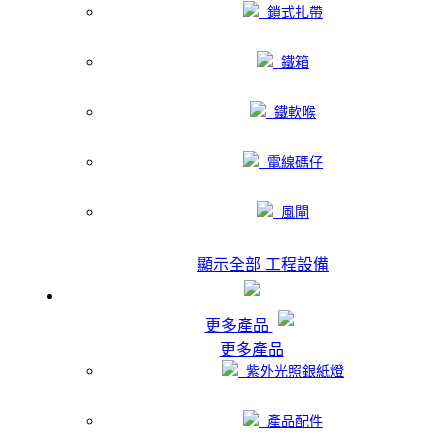
鎖式扎帶
鐵箱
鐵軟喉
電線碼仔
風閘
顯示全部 工程設備
更多產品
更多產品
紫外光照銀紙燈
產品配件