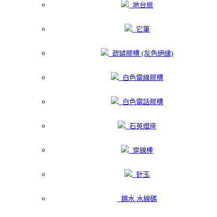
地台扇
它筆
疏罅膠槽 (灰色絕緣)
白色電線膠槽
白色電話膠槽
石英燈座
穿線棒
針玉
錫水 水線碼