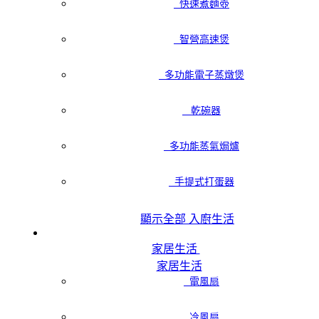
快速煮麵壺
智營高速煲
多功能電子蒸燉煲
乾碗器
多功能蒸氣焗爐
手提式打蛋器
顯示全部 入廚生活
家居生活
家居生活
電風扇
冷風扇