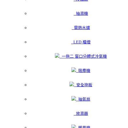
抽濕機
電熱水爐
LED 檯燈
一拖二 窗口分體式冷氣機
吸塵機
安全拖板
抽氣扇
放濕器
暖風機