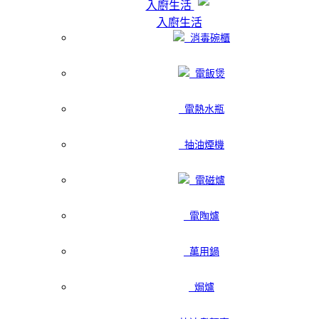
入廚生活
入廚生活
消毒碗櫃
電飯煲
電熱水瓶
抽油煙機
電磁爐
電陶爐
萬用鍋
焗爐