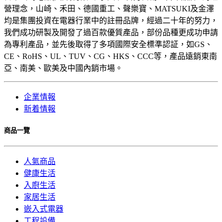
營理念，山崎、禾田、德國重工、聲樂寶、MATSUKI及金澤
均是集團投資在電器行業中的註冊品牌，經過二十年的努力，
我們成功研製及開發了過百款優質產品，部份品種更成功申請
為專利產品，並先後取得了多項國際安全標準認証，如GS、
CE、RoHS、UL、TUV、CG、HKS、CCC等，產品遠銷東南
亞、南美、歐美及中國內銷市場。
企業情報
新着情報
商品一覽
人氣商品
健康生活
入廚生活
家居生活
嵌入式電器
工程設備